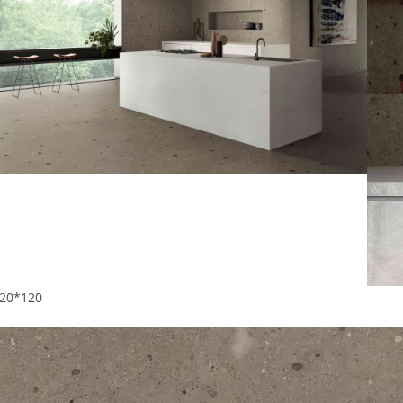
20*120