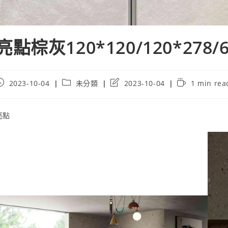
亮點棕灰120*120/120*278/6
ost
Post
Post
Reading
2023-10-04
未分類
2023-10-04
1 min rea
ublished:
category:
last
time:
modified:
亮點