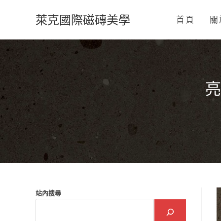
Skip
萊克國際磁磚美學
to
首頁
關
content
亮
站內搜尋