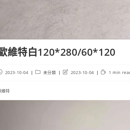
歐維特白120*280/60*120
ost
Post
Post
Reading
2023-10-04
未分類
2023-10-04
1 min rea
ublished:
category:
last
time:
modified:
歐維特