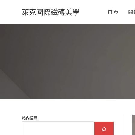
Skip
萊克國際磁磚美學
to
首頁
關
content
站內搜尋