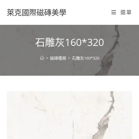
Skip
萊克國際磁磚美學
to
選單
content
石雕灰160*320
>
磁磚種類
>
石雕灰160*320