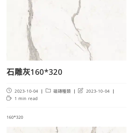
石雕灰160*320
Post
Post
Post
2023-10-04
磁磚種類
2023-10-04
published:
category:
last
Reading
1 min read
modified:
time:
160*320