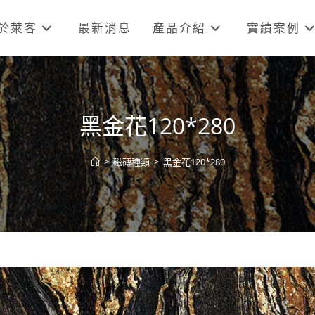
於萊客
最新消息
產品介紹
實績案例
黑金花120*280
>
磁磚種類
>
黑金花120*280