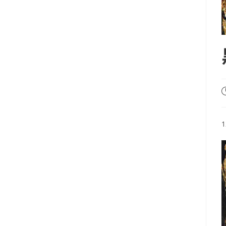
P
p
1