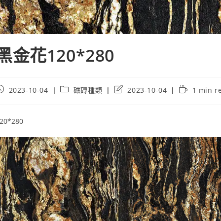
黑金花120*280
ost
Post
Post
Reading
2023-10-04
磁磚種類
2023-10-04
1 min r
ublished:
category:
last
time:
modified:
20*280