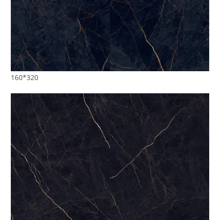
160*320