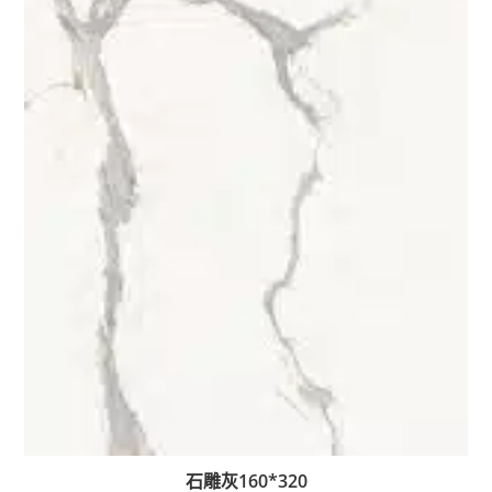
石雕灰160*320